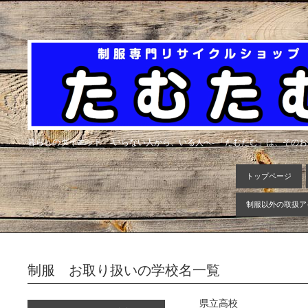
暮らしのダイエット -いらない人から、いる人へ- 「たむたむ」は、その
トップページ
制服以外の取扱ア
制服 お取り扱いの学校名一覧
県立高校