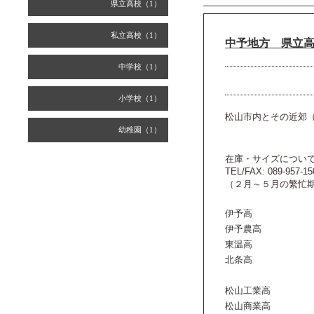
県立高校（1）
私立高校（1）
中予地方 県立
中学校（1）
小学校（1）
松山市内とその近郊
幼稚園（1）
在庫・サイズについ
TEL/FAX: 089-957-15
（２月～５月の繁忙
伊予高
伊予農高
東温高
北条高
松山工業高
松山商業高