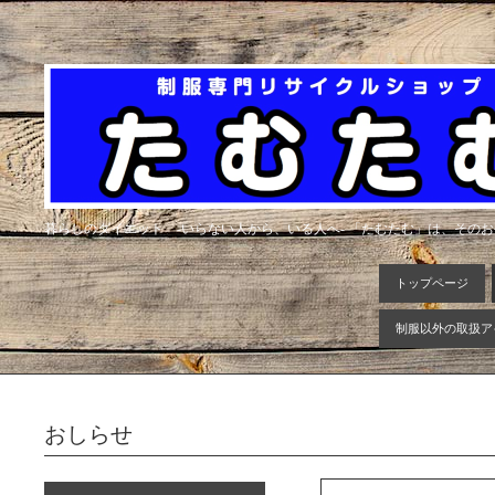
暮らしのダイエット -いらない人から、いる人へ- 「たむたむ」は、その
トップページ
制服以外の取扱ア
おしらせ