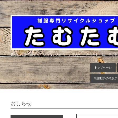
暮らしのダイエット -いらない人から、いる人へ- 「たむたむ」は、その
トップページ
制服以外の取扱ア
おしらせ