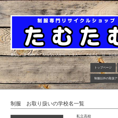
暮らしのダイエット -いらない人から、いる人へ- 「たむたむ」は、その
トップページ
制服以外の取扱ア
制服 お取り扱いの学校名一覧
私立高校