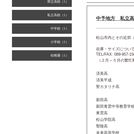
県立高校（1）
私立高校（1）
中予地方 私立
中学校（1）
松山市内とその近郊
小学校（1）
在庫・サイズについ
TEL/FAX: 089-957-15
幼稚園（1）
（２月～５月の繁忙
済美高
済美平成
聖カタリナ高
新田高
新田青雲中等教育学
東雲高
松山学院高
聖陵高
未来高等学校