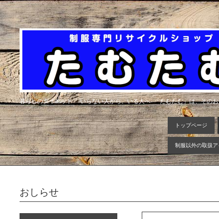
暮らしのダイエット -いらない人から、いる人へ- 「たむたむ」は、その
トップページ
制服以外の取扱ア
おしらせ