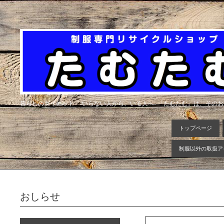
暮らしのダイエット -いらない人から、いる人へ- 「たむたむ」は、その
トップページ
制服以外の取扱ア
おしらせ